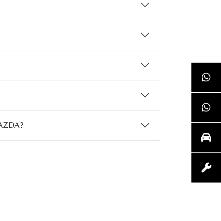
?
YMAZDA?